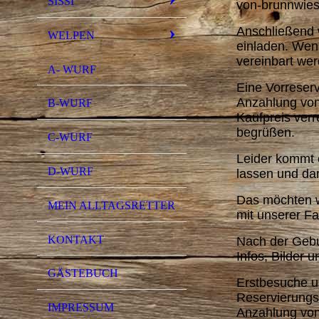
SISSI
von-brunnwie
Anschließend 
WELPEN
einladen. Wen
vereinbart we
A- WURF
Eine Vorreserv
Anzahlung von 
B-WURF
Kaufpreis ver
begrüßen.
C-WURF
Leider kommt e
D-WURF
lassen und da
Das möchten wi
MEIN ALLTAGSRETTER
mit unserer Fa
KONTAKT
Nach der Gebur
Infos, Bilder 
GÄSTEBUCH
Erstbesuche un
Reservierungs
IMPRESSUM
Anzahlung von 