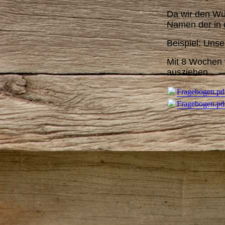
Da wir den Wü
Namen der in 
Beispiel: Uns
Mit 8 Wochen 
ausziehen.
Fragebogen.pd
Fragebogen.pd