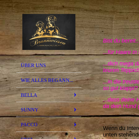
Bist du bereit..
...für Haare 
...dich mega d
ÜBER UNS
teuren Teppic
WIE ALLES BEGANN...
...in die treu
so gut klappt?
BELLA
...dass deine 
da dein Hund 
SUNNY
PACCO
Wenn du Intere
unten stehend