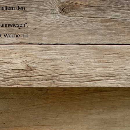
eltern den
runnwiesen".
9. Woche hin