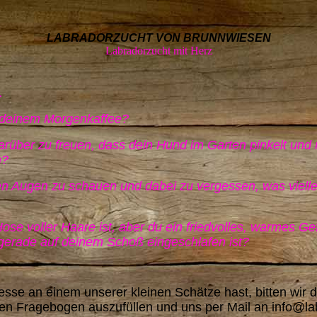
LABRADORZUCHT VON BRUNNWIESEN
Labradorzucht mit Herz
.
in deinem Morgenkaffee?
arüber zu freuen, dass dein Hund im Garten pinkelt und 
h?
sten Augen zu schauen und dabei zu vergessen, was vielle
Hose voller Haare ist, aber du ein friedvolles, warmes Ge
gerade auf deinem Schoß eingeschlafen ist?
sse an einem unserer kleinen Schätze hast, bitten wir 
en Fragebogen auszufüllen und uns per Mail an info@la