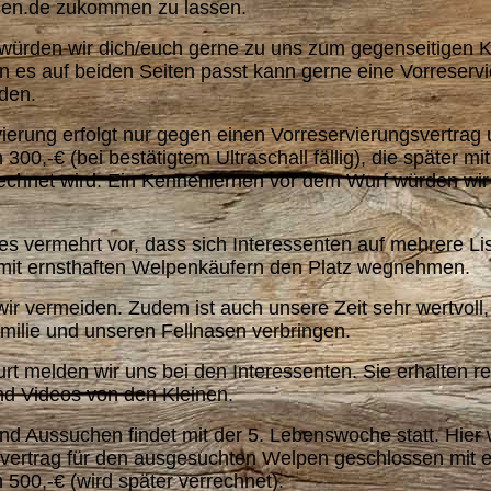
sen.de zukommen zu lassen.
würden wir dich/euch gerne zu uns zum gegenseitigen 
n es auf beiden Seiten passt kann gerne eine Vorreserv
rden.
ierung erfolgt nur gegen einen Vorreservierungsvertrag 
300,-€ (bei bestätigtem Ultraschall fällig), die später mi
rechnet wird. Ein Kennenlernen vor dem Wurf würden wir
s vermehrt vor, dass sich Interessenten auf mehrere Li
mit ernsthaften Welpenkäufern den Platz wegnehmen.
r vermeiden. Zudem ist auch unsere Zeit sehr wertvoll, 
milie und unseren Fellnasen verbringen.
t melden wir uns bei den Interessenten. Sie erhalten r
und Videos von den Kleinen.
d Aussuchen findet mit der 5. Lebenswoche statt. Hier 
vertrag für den ausgesuchten Welpen geschlossen mit e
500,-€ (wird später verrechnet).