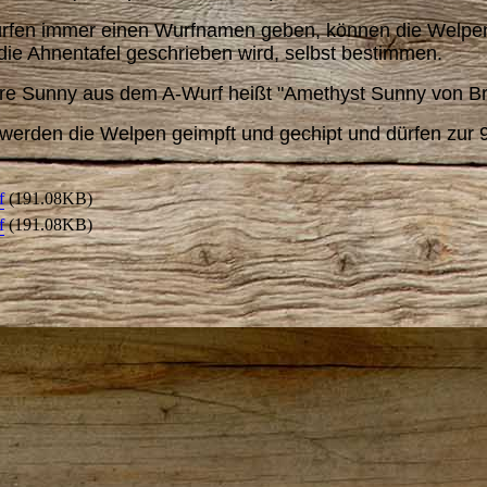
rfen immer einen Wurfnamen geben, können die Welpen
die Ahnentafel geschrieben wird, selbst bestimmen.
ere Sunny aus dem A-Wurf heißt "Amethyst Sunny von B
werden die Welpen geimpft und gechipt und dürfen zur 
f
(191.08KB)
f
(191.08KB)