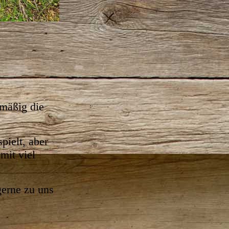
lmäßig die
pielt, aber
mit viel
gerne zu uns