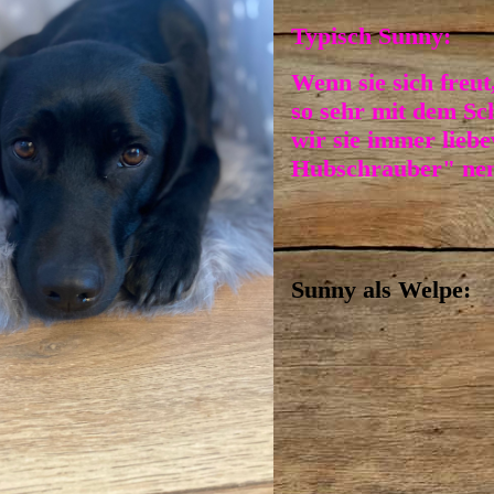
Typisch Sunny:
Wenn sie sich freut
so sehr mit dem Sc
wir sie immer liebe
Hubschrauber" ne
Sunny als Welpe: