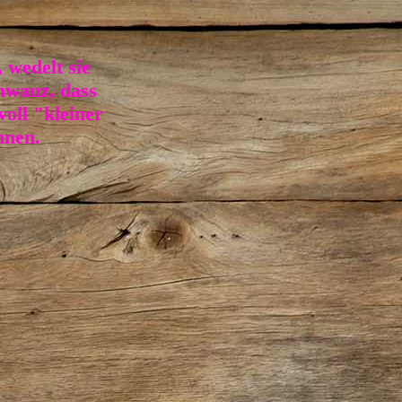
, wedelt sie
hwanz, dass
voll "kleiner
nnen.