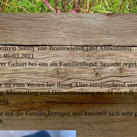
thyst Sunny von Brunnwiesen (mit Ahnentafel)
: 05.03.2021
hrer Geburt bei uns als Familienhund, besucht rege
 ist vom Wesen her ihrem Alter entsprechend vers
rig. Mantrailing und Dummytraining macht sie z.B. 
olg.
hr auf die Familie bezogen und kuschelt sich sehr 
ch.