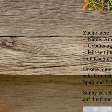
Zuchtdaten:
- Name: Ame
- Geburtstag
- lebt seit i
Hundeschule
Unsere Sunny
sehr lerneif
Spaß und Erf
Sunny ist se
auf die Cou