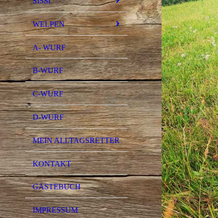
SISSI
WELPEN
A- WURF
B-WURF
C-WURF
D-WURF
MEIN ALLTAGSRETTER
KONTAKT
GÄSTEBUCH
IMPRESSUM