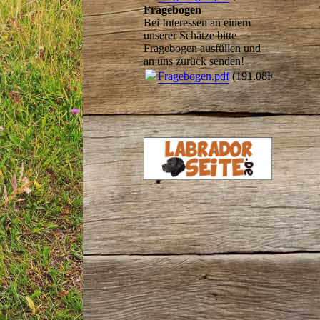
Fragebogen
Bei Interessen an einem
unserer Schätze bitte
Fragebogen ausfüllen und
an uns zurück senden!
Fragebogen.pdf
(191.08KB)