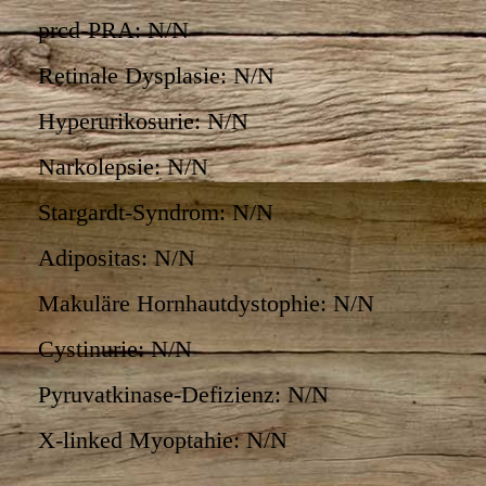
prcd-PRA: N/N
Retinale Dysplasie: N/N
Hyperurikosurie: N/N
Narkolepsie: N/N
Stargardt-Syndrom: N/N
Adipositas: N/N
Makuläre Hornhautdystophie: N/N
Cystinurie: N/N
Pyruvatkinase-Defizienz: N/N
X-linked Myoptahie: N/N