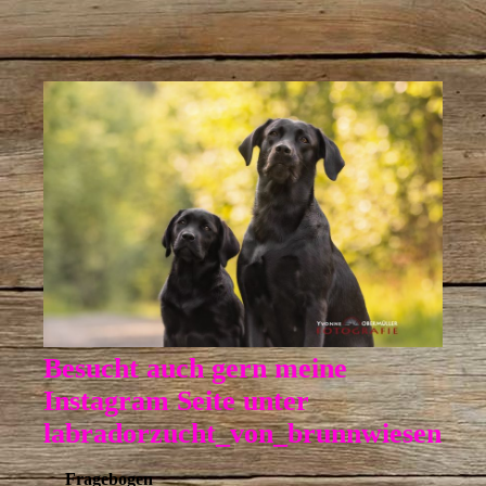
Besucht auch gern meine
Instagram Seite unter
labradorzucht_von_brunnwiesen
Fragebogen