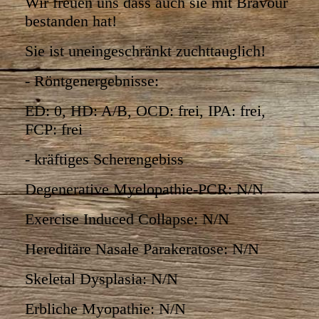
Wir freuen uns dass auch sie mit Bravour
bestanden hat!
Sie ist uneingeschränkt zuchttauglich!
- Röntgenergebnisse:
ED: 0, HD: A/B, OCD: frei, IPA: frei,
FCP: frei
- kräftiges Scherengebiss
Degenerative Myelopathie-PCR: N/N
Exercise Induced Collapse: N/N
Hereditäre Nasale Parakeratose: N/N
Skeletal Dysplasia: N/N
Erbliche Myopathie: N/N