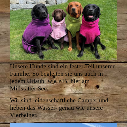
U
nsere Hunde sind ein fester Teil unserer
Familie. So begleiten sie uns auch in
jedem Urlaub, wie z.B. hier am
Millstätter See.
Wir sind leidenschaftliche Camper und
lieben das Wasser- genau wie unsere
Vierbeiner.