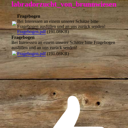
labradorzucht_von_brunnwiesen
Fragebogen
Bei Interessen an einem unserer Schätze bitte
Fragebogen ausfüllen und an uns zurück senden!
Fragebogen.pdf
(191.08KB)
Fragebogen
Bei Interessen an einem unserer Schätze bitte Fragebogen
ausfüllen und an uns zurück senden!
Fragebogen.pdf
(191.08KB)