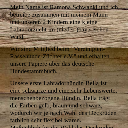
Mein Name ist Ramona Schwankl und ich
betreibe zusammen mit meinem Mann
und unseren 2 Kindern eine kleine
Labradorzucht im (nieder-)bayerischen
Wald.
Wir sind Mitglied beim "Vereinigten-
Rassehunde-Züchter e.V." und erhalten
unsere Papiere über das deutsche
Hundestammbuch.
Unsere erste Labradorhündin Bella ist
eine schwarze und eine sehr liebenswerte,
menschenbezogene Hündin. Bella trägt
die Farben gelb, braun und schwarz,
wodurch wir je nach Wahl des Deckrüden
farblich sehr flexibel waren.
Maßgeblich für die Wahl des Deckrüden