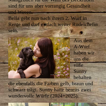
sind für uns aber vorrangig Gesundheit
und Wesen.
Bella geht nun nach ihrem 2. Wurf in
Rente und darf einfach weiter Rudelchefin
sein.
Aus dem
A-Wurf
haben wir
uns die
süße
Sunny
behalten
die ebenfalls die Farben gelb, braun und
schwarz trägt. Sunny hatte bereits zwei
wundervolle Würfe (2024+2025).