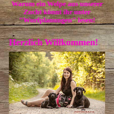
Warum ein Welpe aus unserer
Zucht könnt ihr unter
"
Wurfplanungen" lesen!
Herzlich Willkommen!