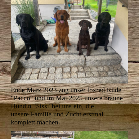
Ende März 2023 zog unser foxred Rüde
"Pacco" und im Mai 2025 unsere braune
Hündin "Sissi"bei uns ein, die
unsere Familie und Zucht erstmal
komplett machen.